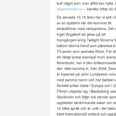
kult något som man alltid kan hylla.
allaannonser.nu
– kanske hittar du d
De senaste 10-15 åren har vi sett n
av en epidemi när det kommer till
skräckfilmer med vampyrtema. Det 
inget långskott att gissa på att
framgången kring Twilight-filmerna l
bakom denna trend som påverkat b
TV-serier som svenska filmer. För at
ett riktigt lyckat exempel inom svens
filmindustri, har vi den kritikerrosad
den rätte komma in, från 2008. Denn
är baserad på John Lundqvists rom
med samma namn och har faktiskt v
flertalet priser både i Europa och i 
Filmen utspelar sig i Blackeberg uta
Stockholm och följer två vänner so
upptäcker skrämmande saker om var
10 olika språk och är unik i det fak
blivit internationellt erkänd och up