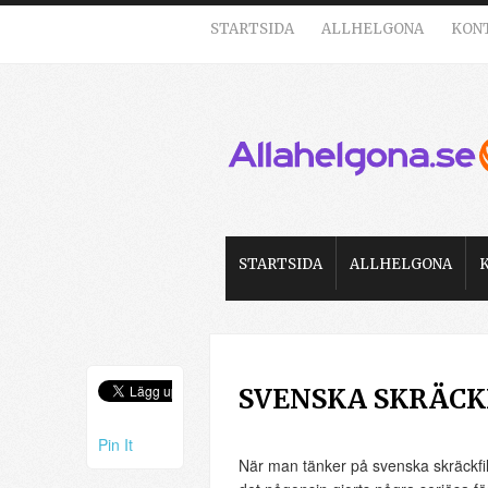
STARTSIDA
ALLHELGONA
KON
STARTSIDA
ALLHELGONA
SVENSKA SKRÄC
Pin It
När man tänker på svenska skräckfilm