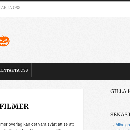
TAKTA OSS
KONTAKTA OSS
GILLA 
KFILMER
SENAS
er överlag kan det vara svårt att se att
Allhelgo