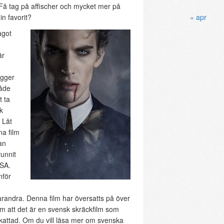
 Få tag på affischer och mycket mer på
in favorit?
« apr
ågot
är
igger
åde
t ta
k
e Låt
a film
an
unnit
USA.
nför
m
andra. Denna film har översatts på över
tum att det är en svensk skräckfilm som
pskattad. Om du vill läsa mer om svenska