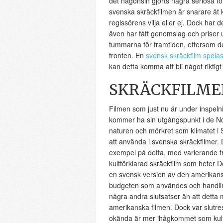
det någonsin gjorts några seriösa fö
svenska skräckfilmen är snarare åt 
regissörens vilja eller ej. Dock har de
även har fått genomslag och priser 
tummarna för framtiden, eftersom d
fronten. En
svensk skräckfilm spela
kan detta komma att bli något riktigt
SKRÄCKFILME
Filmen som just nu är under inspeln
kommer ha sin utgångspunkt i de Nor
naturen och mörkret som klimatet i S
att använda i svenska skräckfilmer. 
exempel på detta, med varierande 
kultförklarad skräckfilm som heter 
en svensk version av den amerikanska
budgeten som användes och handlinge
några andra slutsatser än att detta 
amerikanska filmen. Dock var slutre
okända är mer ihågkommet som kult 