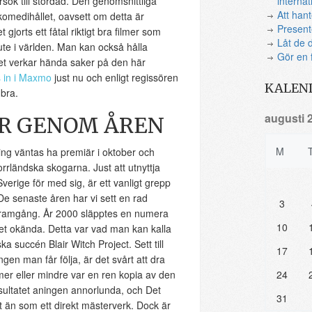
rsök till stordåd. Den genomsnittliga
internat
Att hant
komedihållet, oavsett om detta är
Presente
t gjorts ett fåtal riktigt bra filmer som
Låt de d
ute i världen. Man kan också hålla
Gör en 
et verkar hända saker på den här
s in i Maxmo
just nu och enligt regissören
KALEN
 bra.
augusti 
R GENOM ÅREN
M
ing väntas ha premiär i oktober och
rländska skogarna. Just att utnyttja
verige för med sig, är ett vanligt grepp
De senaste åren har vi sett en rad
3
framgång. År 2000 släpptes en numera
10
Det okända. Detta var vad man kan kalla
 succén Blair Witch Project. Sett till
17
n man får följa, är det svårt att dra
mer eller mindre var en ren kopia av den
24
sultatet aningen annorlunda, och Det
31
än som ett direkt mästerverk. Dock är