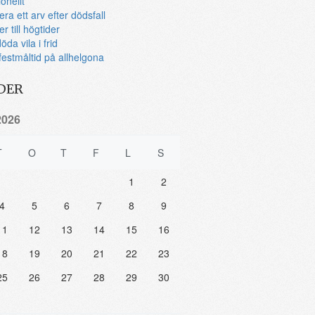
ionellt
era ett arv efter dödsfall
r till högtider
öda vila i frid
festmåltid på allhelgona
DER
2026
T
O
T
F
L
S
1
2
4
5
6
7
8
9
11
12
13
14
15
16
18
19
20
21
22
23
25
26
27
28
29
30