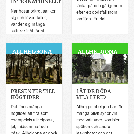
INTERNATIONELLT
tänka på och gå igenom
När höstmörkret sänker
efter ett dödsfall inom
sig och löven faller,
familjen. En del
vänder sig många
kulturer inåt för att
minnas och
ALLHELGONA
ALLHELGONA
PRESENTER TILL
LÅT DE DÖDA
HÖGTIDER
VILA I FRID
Det finns många
Allhelgonahelgen har för
högtider att fira som
många blivit synonym
exempelvis allhelgona,
med vålnader, zombier,
jul, midsommar och
spöken och andra
påsk. Allhelgona är dock
läskigheter och det