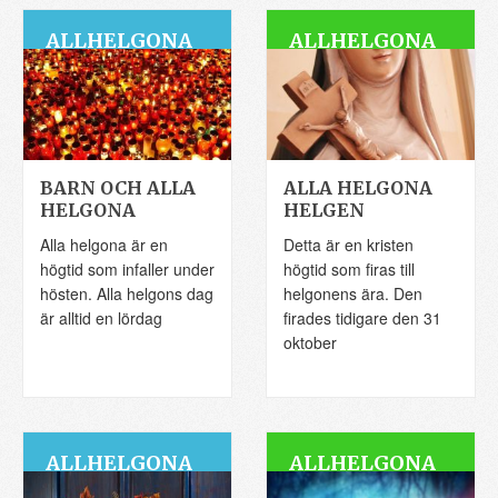
ALLHELGONA
ALLHELGONA
ALLHELGONA
Allhelgonahelgen, som
oftast infaller i början av
november, är en helg för
att hylla människor som
BARN OCH ALLA
ALLA HELGONA
HELGONA
HELGEN
Alla helgona är en
Detta är en kristen
högtid som infaller under
högtid som firas till
hösten. Alla helgons dag
helgonens ära. Den
är alltid en lördag
firades tidigare den 31
oktober
ALLHELGONA
ALLHELGONA