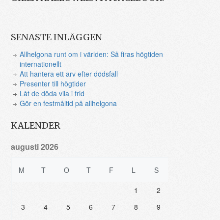
SENASTE INLÄGGEN
Allhelgona runt om i världen: Så firas högtiden
internationellt
Att hantera ett arv efter dödsfall
Presenter till högtider
Låt de döda vila i frid
Gör en festmåltid på allhelgona
KALENDER
augusti 2026
M
T
O
T
F
L
S
1
2
3
4
5
6
7
8
9