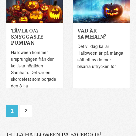
TÄVLA OM
VAD ÄR
SNYGGASTE
SAMHAIN?
PUMPAN
Det vi idag kallar
Halloween kommer
Halloween är på många
ursprungligen från den
sätt ett av de mer
keltiska högtiden
bisarra uttrycken för
Samhain. Det var en
skördefest som började
den 31:a
2
1
GILLA HALLOWEEN PÅ FACEBOOK!