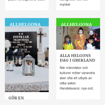
mycket
ALLHELGONA
ALLHELGONA
ALLA HELGONS
DAG I GREKLAND
När människor och
kulturer möter varandra
sker ofta ett utbyte av
olika saker.
Handelsvaror, nya ord,
GÖR EN
FESTMÅLTID PÅ